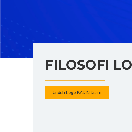
FILOSOFI L
Unduh Logo KADIN Disini